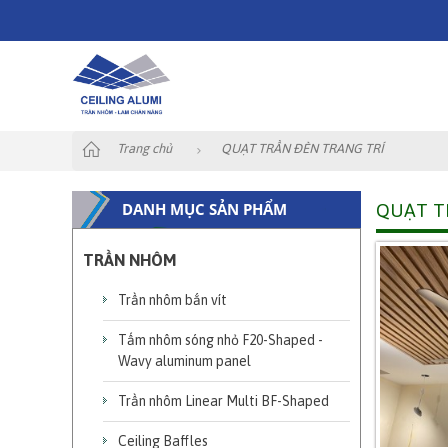
Trang chủ
QUẠT TRẦN ĐÈN TRANG TRÍ
DANH MỤC SẢN PHẨM
QUẠT T
TRẦN NHÔM
Trần nhôm bắn vít
Tấm nhôm sóng nhỏ F20-Shaped -
Wavy aluminum panel
Trần nhôm Linear Multi BF-Shaped
Ceiling Baffles