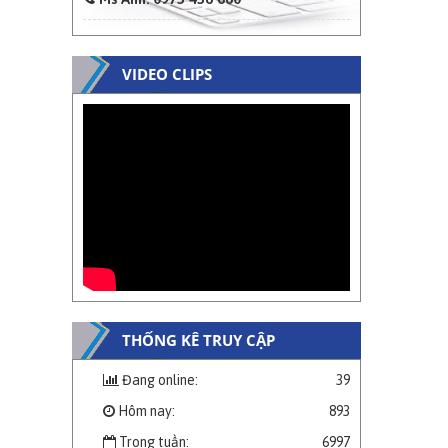
VIDEO CLIPS
THỐNG KÊ TRUY CẬP
Đang online:
39
Hôm nay:
893
Trong tuần:
6997