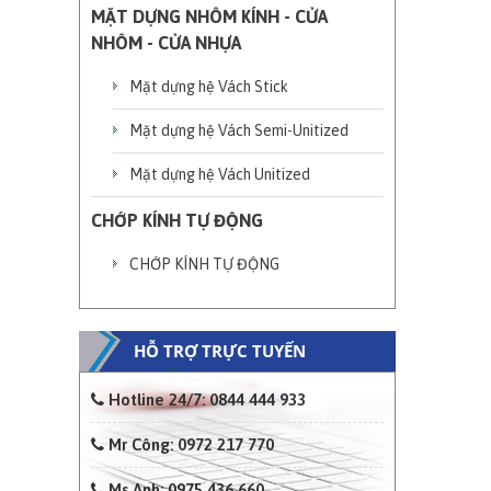
MẶT DỰNG NHÔM KÍNH - CỬA
NHÔM - CỬA NHỰA
Mặt dựng hệ Vách Stick
Mặt dựng hệ Vách Semi-Unitized
Mặt dựng hệ Vách Unitized
CHỚP KÍNH TỰ ĐỘNG
CHỚP KÍNH TỰ ĐỘNG
HỖ TRỢ TRỰC TUYẾN
Hotline 24/7: 0844 444 933
Mr Công: 0972 217 770
Ms Anh: 0975 436 660