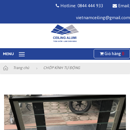
Hotline: 0844 444 933
Email:
vietnamceiling@gmail.com
Giỏ hàng
0
MENU
Trang chủ
CHỚP KÍNH TỰ ĐỘNG