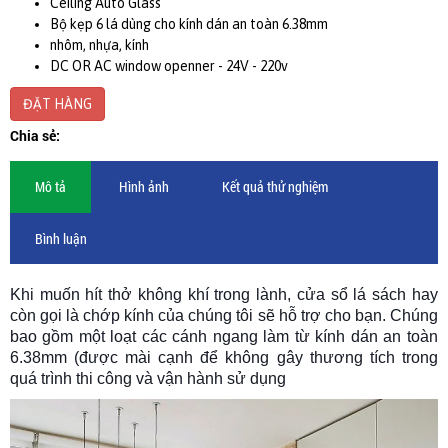
Ceiling Auto Glass
Bộ kẹp 6 lá dùng cho kính dán an toàn 6.38mm
nhôm, nhựa, kính
DC OR AC window openner - 24V - 220v
ĐẶT HÀNG
Chia sẻ:
Mô tả
Hình ảnh
Kết quả thử nghiệm
Bình luận
Khi muốn hít thở không khí trong lành, cửa sổ lá sách hay
còn gọi là chớp kính của chúng tôi sẽ hỗ trợ cho bạn. Chúng
bao gồm một loạt các cánh ngang làm từ kính dán an toàn
6.38mm (được mài cạnh để không gây thương tích trong
quá trình thi công và vận hành sử dụng