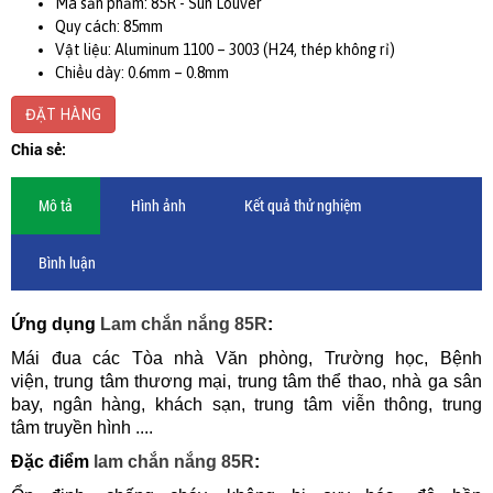
Mã sản phẩm: 85R - Sun Louver
Quy cách: 85mm
Vật liệu: Aluminum 1100 – 3003 (H24, thép không rỉ)
Chiều dày: 0.6mm – 0.8mm
ĐẶT HÀNG
Chia sẻ:
Mô tả
Hình ảnh
Kết quả thử nghiệm
Bình luận
Ứng dụng
Lam ch
ắn nắng 85R
:
Mái đua các Tòa nhà Văn phòng, Trường học, Bệnh
viện, trung tâm thương mại, trung tâm thể thao, nhà ga sân
bay, ngân hàng, khách sạn, trung tâm viễn thông, trung
tâm truyền hình ....
Đặc điểm
lam chắn nắng 85R
: