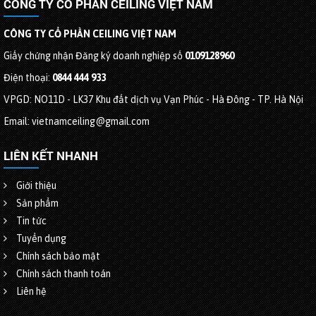
CÔNG TY CỔ PHẦN CEILING VIỆT NAM
CÔNG TY CỔ PHẦN CEILING VIỆT NAM
Giấy chứng nhận Đăng ký doanh nghiệp số
0109128960
Điện thoại:
0844 444 933
VPGD: NO11D - LK37 Khu đất dịch vụ Vạn Phúc - Hà Đông - TP. Hà Nội
Email: vietnamceiling@gmail.com
LIÊN KẾT NHANH
Giới thiệu
Sản phẩm
Tin tức
Tuyển dụng
Chính sách bảo mật
Chính sách thanh toán
Liên hệ