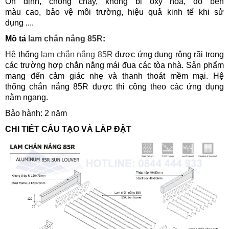
Ổn định, chống cháy, không bị oxy hóa, độ bền
màu cao, bảo vệ môi trường, hiệu quả kinh tế khi sử
dụng ....
Mô tả
lam chắn nắng 85R
:
Hệ thống
lam chắn nắng 85R
được ứng dụng rộng rãi trong
các trường hợp chắn nắng mái đua các tòa nhà. Sản phẩm
mang đến cảm giác nhẹ và thanh thoát mềm mại. Hệ
thống chắn nắng 85R được thi công theo các ứng dụng
nằm ngang.
Bảo hành: 2 năm
CHI TIẾT CẤU TẠO VÀ LẮP ĐẶT