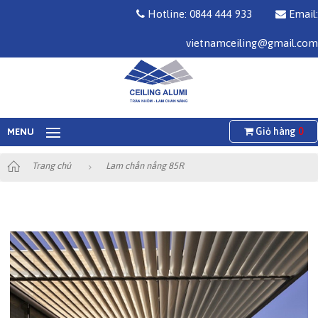
Hotline: 0844 444 933
Email:
vietnamceiling@gmail.com
Giỏ hàng
0
MENU
Trang chủ
Lam chắn nắng 85R