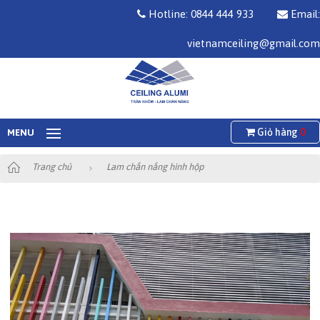
Hotline: 0844 444 933
Email:
vietnamceiling@gmail.com
Giỏ hàng
0
MENU
Trang chủ
Lam chắn nắng hình hộp